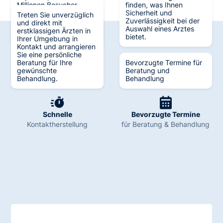
Millionen Besucher
finden, was Ihnen
generiert hat und zu
Sicherheit und
Treten Sie unverzüglich
Berichterstattungen in
Zuverlässigkeit bei der
und direkt mit
verschiedenen Medien
Auswahl eines Arztes
erstklassigen Ärzten in
führt.
bietet.
Ihrer Umgebung in
Kontakt und arrangieren
Sie eine persönliche
Beratung für Ihre
Bevorzugte Termine für
gewünschte
Beratung und
Verifiziert
Große Auswahl
Behandlung.
Behandlung
durch Experten
an Fachexperten
Schnelle
Bevorzugte Termine
Kontaktherstellung
für Beratung & Behandlung