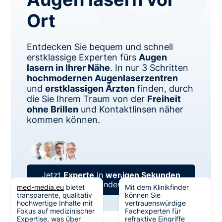
eine hohe Erfolgsrate und sind in der
Regel sicher. Dennoch, wie bei jedem
Ort
chirurgischen Eingriff, gibt es potenzielle
Risiken. Es ist wichtig, sich von einem
qualifizierten Augenarzt beraten zu lassen
Entdecken Sie bequem und schnell
und alle potenziellen Vor- und Nachteile
erstklassige Experten fürs
Augen
sowie möglichen Nebenwirkungen zu
lasern in Ihrer Nähe
. In nur 3 Schritten
besprechen, bevor man sich für eine
hochmodernen Augenlaserzentren
solche
Augenoperation
entscheidet.
und
erstklassigen Ärzten
finden, durch
die Sie Ihrem Traum von der
Freiheit
ohne Brillen
und Kontaktlinsen näher
kommen können.
Jetzt
Experte
in
wenigen Sekunden
finden!
med-media.eu
bietet
Mit dem Klinikfinder
transparente, qualitativ
können Sie
hochwertige Inhalte mit
vertrauenswürdige
Fokus auf medizinischer
Fachexperten für
Expertise, was über
refraktive Eingriffe