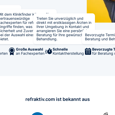
iv
it dem Klinikfinder können Sie
it Fokus
vertrauenswürdige
Treten Sie unverzüglich und
ertise, was
achexperten für refraktive
direkt mit erstklassigen Ärzten in
er
ingriffe finden, was Ihnen
Ihrer Umgebung in Kontakt und
icherheit und Zuverlässigkeit
arrangieren Sie eine persönliche
ei der Auswahl eines Arztes
Beratung für Ihre gewünschte
Bevorzugte Termi
 führt.
ietet.
Behandlung.
Beratung und Be
Große Auswahl
Schnelle
Bevorzugte 
erten
an Fachexperten
Kontaktherstellung
für Beratung
refraktiv.com ist bekannt aus