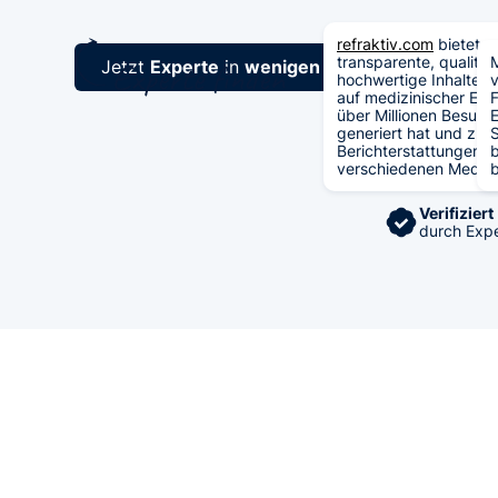
refraktiv.com
bietet
transparente, qualitat
M
Jetzt
Experte
in
wenigen Sekunden
finden!
hochwertige Inhalte m
auf medizinischer Exp
F
über Millionen Besuch
E
generiert hat und zu
S
Berichterstattungen in
b
verschiedenen Medien
b
Verifiziert
durch Exp