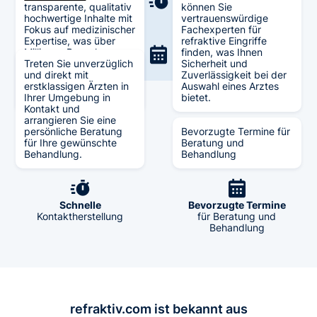
transparente, qualitativ
können Sie
hochwertige Inhalte mit
vertrauenswürdige
Fokus auf medizinischer
Fachexperten für
Expertise, was über
refraktive Eingriffe
Millionen Besucher
finden, was Ihnen
generiert hat und zu
Treten Sie unverzüglich
Sicherheit und
Berichterstattungen in
und direkt mit
Zuverlässigkeit bei der
verschiedenen Medien
erstklassigen Ärzten in
Auswahl eines Arztes
führt.
Ihrer Umgebung in
bietet.
Kontakt und
arrangieren Sie eine
persönliche Beratung
Bevorzugte Termine für
für Ihre gewünschte
Beratung und
Verifiziert
Große Auswahl
Behandlung.
Behandlung
durch Experten
an Fachexperten
Schnelle
Bevorzugte Termine
Kontaktherstellung
für Beratung und
Behandlung
refraktiv.com ist bekannt aus