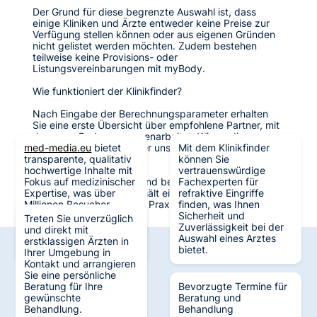
Der Grund für diese begrenzte Auswahl ist, dass
einige Kliniken und Ärzte entweder keine Preise zur
Verfügung stellen können oder aus eigenen Gründen
nicht gelistet werden möchten. Zudem bestehen
teilweise keine Provisions- oder
Listungsvereinbarungen mit myBody.
Wie funktioniert der Klinikfinder?
Nach Eingabe der Berechnungsparameter erhalten
Sie eine erste Übersicht über empfohlene Partner, mit
denen myBody zusammenarbeitet. Wir verdienen nur
med-media.eu
dann Geld, wenn Sie über uns eine Klinik oder Praxis
bietet
Mit dem Klinikfinder
transparente, qualitativ
kontaktieren.
können Sie
hochwertige Inhalte mit
vertrauenswürdige
Fokus auf medizinischer
Wichtig: Die Angebote sind bezahlte Einträge
Fachexperten für
Expertise, was über
(Anzeigen). Refraktiv erhält eine Provision, wenn Sie
refraktive Eingriffe
Millionen Besucher
über uns eine Klinik oder Praxis finden.
finden, was Ihnen
generiert hat und zu
Sicherheit und
Treten Sie unverzüglich
Berichterstattungen in
Zuverlässigkeit bei der
und direkt mit
verschiedenen Medien
Auswahl eines Arztes
erstklassigen Ärzten in
führt.
bietet.
Ihrer Umgebung in
Kontakt und arrangieren
Sie eine persönliche
Beratung für Ihre
Bevorzugte Termine für
gewünschte
Beratung und
Verifiziert
Große Auswahl
Behandlung.
Behandlung
durch Experten
an Fachexperten