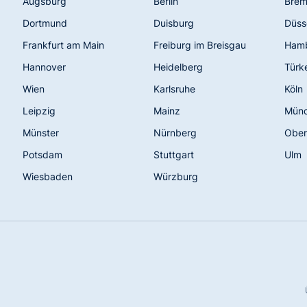
Augsburg
Berlin
Bre
Dortmund
Duisburg
Düss
Frankfurt am Main
Freiburg im Breisgau
Ham
Hannover
Heidelberg
Türk
Wien
Karlsruhe
Köln
Leipzig
Mainz
Mün
Münster
Nürnberg
Ober
Potsdam
Stuttgart
Ulm
Wiesbaden
Würzburg