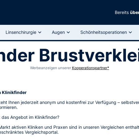
Bereits
über
Linsenchirurgie
Augen
Schönheitsoperationen
inder Brustverkl
Werbeanzeigen unserer
Kooperationspartner*
 Klinikfinder
steht Ihnen jederzeit anonym und kostenfrei zur Verfügung – selbstve
formieren.
 das Angebot im Klinikfinder?
Markt aktiven Kliniken und Praxen sind in unseren Vergleichen enthal
eschränktes Vergleichsportal.