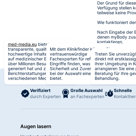
Der Grund für diese
Verfügung stellen 
teilweise keine Pr
Wie funktioniert der
Nach Eingabe der B
denen myBody zusam
kontaktieren.
med-media.eu
bietet
transparente, qualitativ
Mit dem Klinikfinder können Sie
Wichtig: Die Angebo
hochwertige Inhalte mit Fokus
vertrauenswürdige
Treten Sie unverzügl
eine Klinik oder Pra
auf medizinischer Expertise, was
Fachexperten für refraktive
direkt mit erstklassi
über Millionen Besucher
Eingriffe finden, was Ihnen
Ihrer Umgebung in K
generiert hat und zu
Sicherheit und Zuverlässigkeit
arrangieren Sie eine
Berichterstattungen in
bei der Auswahl eines Arztes
Beratung für Ihre g
verschiedenen Medien führt.
bietet.
Behandlung.
Verifiziert
Große Auswahl
Schnelle
durch Experten
an Fachexperten
Kontakther
Augen lasern