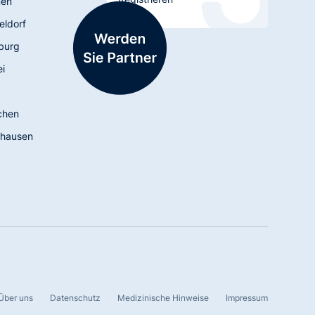
men
eldorf
burg
ei
chen
hausen
Über uns
Datenschutz
Medizinische Hinweise
Impressum