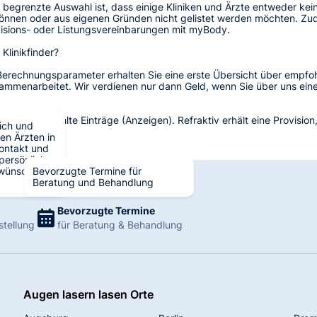
 begrenzte Auswahl ist, dass einige Kliniken und Ärzte entweder kein
können oder aus eigenen Gründen nicht gelistet werden möchten. Z
ovisions- oder Listungsvereinbarungen mit myBody.
 Klinikfinder?
erechnungsparameter erhalten Sie eine erste Übersicht über empfoh
menarbeitet. Wir verdienen nur dann Geld, wenn Sie über uns eine 
te sind bezahlte Einträge (Anzeigen). Refraktiv erhält eine Provisio
ich und
xis finden.
gen Ärzten in
ontakt und
 persönliche
ewünschte
Bevorzugte Termine für
Beratung und Behandlung
Bevorzugte Termine
stellung
für Beratung & Behandlung
Augen lasern lasen Orte