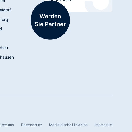
men
eldorf
burg
ei
chen
hausen
Über uns
Datenschutz
Medizinische Hinweise
Impressum