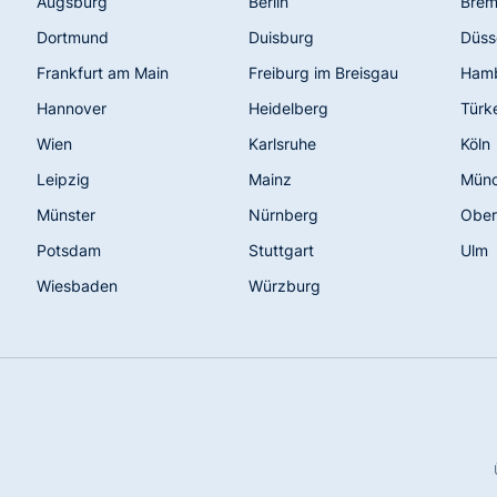
Augsburg
Berlin
Bre
Dortmund
Duisburg
Düss
Frankfurt am Main
Freiburg im Breisgau
Ham
Hannover
Heidelberg
Türk
Wien
Karlsruhe
Köln
Leipzig
Mainz
Mün
Münster
Nürnberg
Ober
Potsdam
Stuttgart
Ulm
Wiesbaden
Würzburg