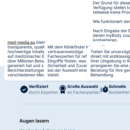
Der Grund für diese
Verfügung stellen 
teilweise keine Pr
Wie funktioniert der
Nach Eingabe der B
denen myBody zusam
kontaktieren.
med-media.eu
bietet
transparente, qualitativ
Mit dem Klinikfinder können Sie
Wichtig: Die Angebo
hochwertige Inhalte mit Fokus
vertrauenswürdige
Treten Sie unverzügl
eine Klinik oder Pra
auf medizinischer Expertise, was
Fachexperten für refraktive
direkt mit erstklassi
über Millionen Besucher
Eingriffe finden, was Ihnen
Ihrer Umgebung in K
generiert hat und zu
Sicherheit und Zuverlässigkeit
arrangieren Sie eine
Berichterstattungen in
bei der Auswahl eines Arztes
Beratung für Ihre g
verschiedenen Medien führt.
bietet.
Behandlung.
Verifiziert
Große Auswahl
Schnelle
durch Experten
an Fachexperten
Kontakther
Augen lasern