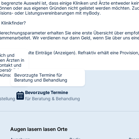
 begrenzte Auswahl ist, dass einige Kliniken und Ärzte entweder kein
können oder aus eigenen Gründen nicht gelistet werden möchten. Z
ovisions- oder Listungsvereinbarungen mit myBody.
 Klinikfinder?
erechnungsparameter erhalten Sie eine erste Übersicht über empfoh
menarbeitet. Wir verdienen nur dann Geld, wenn Sie über uns eine 
te sind bezahlte Einträge (Anzeigen). Refraktiv erhält eine Provisio
ich und
xis finden.
gen Ärzten in
ontakt und
 persönliche
ewünschte
Bevorzugte Termine für
Beratung und Behandlung
Bevorzugte Termine
stellung
für Beratung & Behandlung
Augen lasern lasen Orte