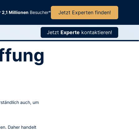
Jetzt Experten finden!
 2,1 Millionen
Besucher*
Jetzt
Experte
kontaktieren!
affung
rständlich auch, um
ten. Daher handelt