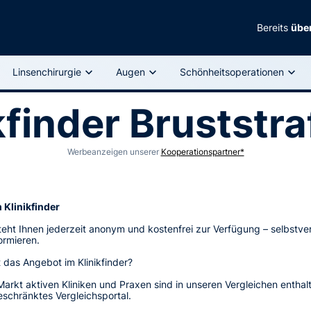
Bereits
über
Linsenchirurgie
Augen
Schönheitsoperationen
kfinder Bruststr
Werbeanzeigen unserer
Kooperationspartner*
 Klinikfinder
steht Ihnen jederzeit anonym und kostenfrei zur Verfügung – selbstve
formieren.
 das Angebot im Klinikfinder?
Markt aktiven Kliniken und Praxen sind in unseren Vergleichen enthal
eschränktes Vergleichsportal.